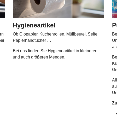
r
Hygieneartikel
P
rn
Ob Clopapier, Küchenrollen, Müllbeutel, Seife,
Be
bei
Papierhandtücher …
Un
ar
Bei uns finden Sie Hygieneartikel in kleineren
und auch größeren Mengen.
Be
Kr
Gr
Al
au
Um
Zu