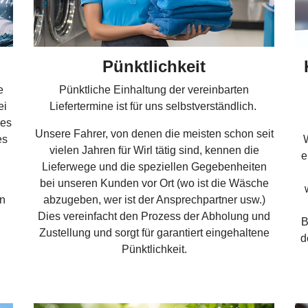
Pünktlichkeit
e
Pünktliche Einhaltung der vereinbarten
ei
Liefertermine ist für uns selbstverständlich.
ies
Unsere Fahrer, von denen die meisten schon seit
es
vielen Jahren für Wirl tätig sind, kennen die
e
Lieferwege und die speziellen Gegebenheiten
bei unseren Kunden vor Ort (wo ist die Wäsche
en
abzugeben, wer ist der Ansprechpartner usw.)
Dies vereinfacht den Prozess der Abholung und
B
Zustellung und sorgt für garantiert eingehaltene
d
Pünktlichkeit.