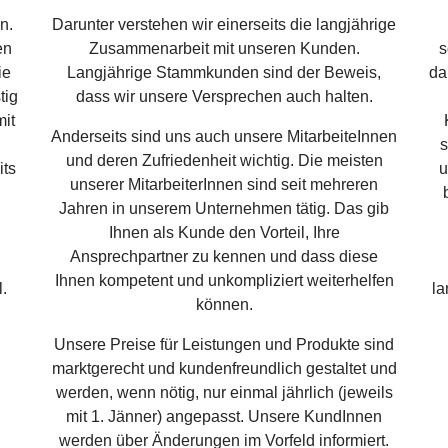
n.
Darunter verstehen wir einerseits die langjährige
en
Zusammenarbeit mit unseren Kunden.
s
ie
Langjährige Stammkunden sind der Beweis,
da
tig
dass wir unsere Versprechen auch halten.
it
Anderseits sind uns auch unsere MitarbeiteInnen
s
und deren Zufriedenheit wichtig. Die meisten
its
u
unserer MitarbeiterInnen sind seit mehreren
Jahren in unserem Unternehmen tätig. Das gib
.
Ihnen als Kunde den Vorteil, Ihre
Ansprechpartner zu kennen und dass diese
Ihnen kompetent und unkompliziert weiterhelfen
l.
la
können.
Unsere Preise für Leistungen und Produkte sind
marktgerecht und kundenfreundlich gestaltet und
werden, wenn nötig, nur einmal jährlich (jeweils
mit 1. Jänner) angepasst. Unsere KundInnen
werden über Änderungen im Vorfeld informiert.