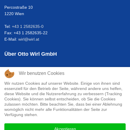
Percostraße 10
1220 Wien
Tel:
+43 1 2582635-0
Fax: +43 1 2582635-22
E-Mail:
wirl@wirl.at
Über Otto Wirl GmbH
Die Wäscherei Wirl ist eine 1930 gegründetes
Wir benutzen Cookies
Familienunternehmen mit dem Schwerpunkt Textilreinigung. Der
Firmensitz ist in Wien 22, Percostraße 10. Unser Einzugsgebiet
Wir nutzen Cookies auf unserer Website. Einige von ihnen sind
liegt in Wien, Burgenland und Niederösterreich, da wir zu weite
essenziell für den Betrieb der Seite, während andere uns helfen,
diese Website und die Nutzererfahrung zu verbessern (Tracking
Lieferwege im Sinne des Umweltschutzes vermeiden wollen.
Cookies). Sie können selbst entscheiden, ob Sie die Cookies
zulassen möchten. Bitte beachten Sie, dass bei einer Ablehnung
womöglich nicht mehr alle Funktionalitäten der Seite zur
Verfügung stehen.
© 2026 Otto Wirl GmbH | Gestaltet und betreut von
Akzeptieren